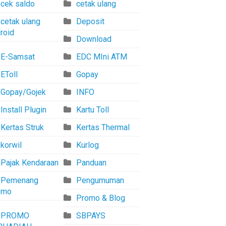
cek saldo
cetak ulang
cetak ulang
Deposit
roid
Download
E-Samsat
EDC MIni ATM
EToll
Gopay
Gopay/Gojek
INFO
Install Plugin
Kartu Toll
Kertas Struk
Kertas Thermal
korwil
Kurlog
Pajak Kendaraan
Panduan
Pemenang
Pengumuman
omo
Promo & Blog
PROMO
SBPAYS