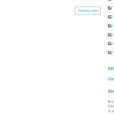
Posting Lama
KE
Sil
RE
BA
NO 
A.n