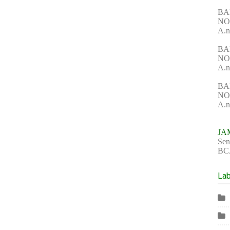
BA
NO 
A.n
BA
NO
A.n
BA
NO
A.n
JA
Sen
BCA
Lab