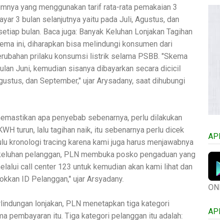
lumnya yang menggunakan tarif rata-rata pemakaian 3
yar 3 bulan selanjutnya yaitu pada Juli, Agustus, dan
tiap bulan. Baca juga: Banyak Keluhan Lonjakan Tagihan
kema ini, diharapkan bisa melindungi konsumen dari
perubahan prilaku konsumsi listrik selama PSBB. "Skema
lan Juni, kemudian sisanya dibayarkan secara dicicil
Agustus, dan September," ujar Arysadany, saat dihubungi
emastikan apa penyebab sebenarnya, perlu dilakukan
WH turun, lalu tagihan naik, itu sebenarnya perlu dicek
AP
ulu kronologi tracing karena kami juga harus menjawabnya
ns keluhan pelanggan, PLN membuka posko pengaduan yang
lalui call center 123 untuk kemudian akan kami lihat dan
okkan ID Pelanggan," ujar Arsyadany.
ON
lindungan lonjakan, PLN menetapkan tiga kategori
AP
 pembayaran itu. Tiga kategori pelanggan itu adalah: