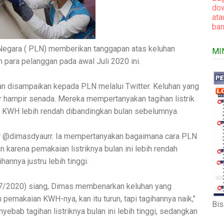
dow
at
ban
egara ( PLN) memberikan tanggapan atas keluhan
MI
n para pelanggan pada awal Juli 2020 ini.
uhan disampaikan kepada PLN melalui Twitter. Keluhan yang
 hampir senada. Mereka mempertanyakan tagihan listrik
n KWH lebih rendah dibandingkan bulan sebelumnya.
er @dimasdyaurr. Ia mempertanyakan bagaimana cara PLN
 karena pemakaian listriknya bulan ini lebih rendah
ihannya justru lebih tinggi.
7/2020) siang, Dimas membenarkan keluhan yang
h pemakaian KWH-nya, kan itu turun, tapi tagihannya naik,"
Bis
yebab tagihan listriknya bulan ini lebih tinggi, sedangkan