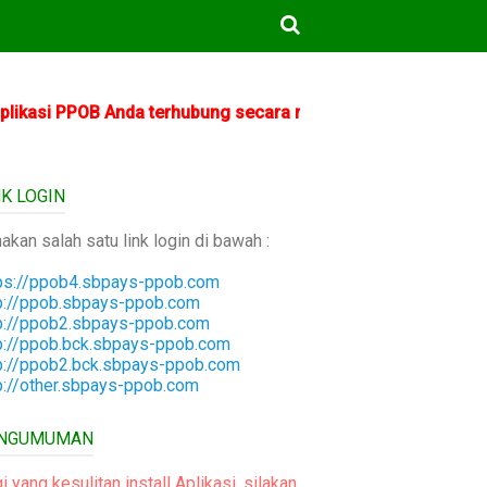
 PPOB Anda terhubung secara resmi dengan PLN. PT Cipta U
NK LOGIN
akan salah satu link login di bawah :
ps://ppob4.sbpays-ppob.com
p://ppob.sbpays-ppob.com
p://ppob2.sbpays-ppob.com
p://ppob.bck.sbpays-ppob.com
p://ppob2.bck.sbpays-ppob.com
p://other.sbpays-ppob.com
NGUMUMAN
i yang kesulitan install Aplikasi, silakan