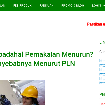
RAN
FEE PRODUK
PANDUAN
PROMO & BLOG
LOGIN
Pastikan aplikasi
LI
Gun
k padahal Pemakaian Menurun?
htt
nyebabnya Menurut PLN
htt
htt
htt
htt
htt
PE
Bag