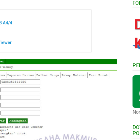
FO
B A4/4
Viewer
PE
Nom
DO
PO