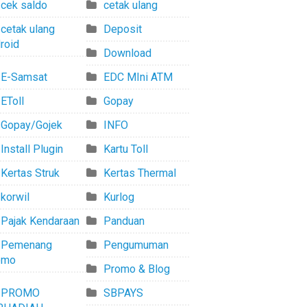
cek saldo
cetak ulang
cetak ulang
Deposit
roid
Download
E-Samsat
EDC MIni ATM
EToll
Gopay
Gopay/Gojek
INFO
Install Plugin
Kartu Toll
Kertas Struk
Kertas Thermal
korwil
Kurlog
Pajak Kendaraan
Panduan
Pemenang
Pengumuman
omo
Promo & Blog
PROMO
SBPAYS