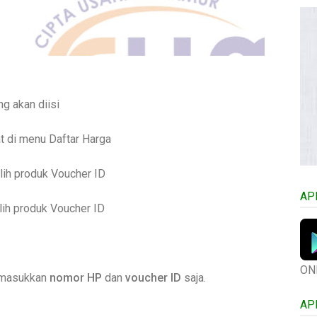
ng akan diisi
at di menu Daftar Harga
lih produk Voucher ID
AP
lih produk Voucher ID
ON
memasukkan
nomor HP
dan
voucher ID
saja.
AP