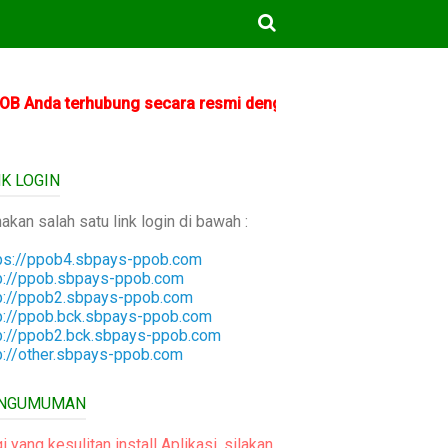
erhubung secara resmi dengan PLN. PT Cipta Usaha Makmur m
NK LOGIN
akan salah satu link login di bawah :
ps://ppob4.sbpays-ppob.com
p://ppob.sbpays-ppob.com
p://ppob2.sbpays-ppob.com
p://ppob.bck.sbpays-ppob.com
p://ppob2.bck.sbpays-ppob.com
p://other.sbpays-ppob.com
NGUMUMAN
i yang kesulitan install Aplikasi, silakan