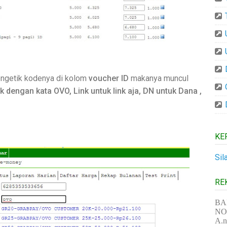
mengetik kodenya di kolom
voucher ID
makanya muncul
k dengan kata OVO, Link untuk link aja, DN untuk Dana ,
.
KE
Sil
RE
BA
NO 
A.n