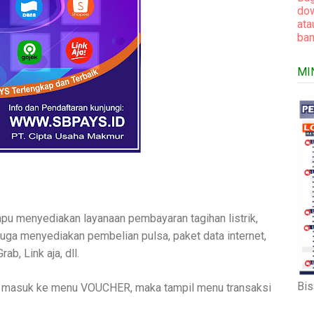
dow
at
ban
MI
u menyediakan layanaan pembayaran tagihan listrik,
juga menyediakan pembelian pulsa, paket data internet,
b, Link aja, dll.
Bis
an masuk ke menu VOUCHER, maka tampil menu transaksi