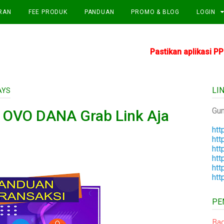
RAN
FEE PRODUK
PANDUAN
PROMO & BLOG
LOGIN
Pastikan aplikasi PPOB Anda t
LI
AYS
Gun
p OVO DANA Grab Link Aja
htt
htt
htt
htt
htt
htt
PE
Bag