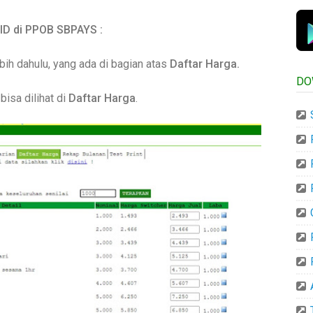
D di PPOB SBPAYS :
bih dahulu, yang ada di bagian atas
Daftar Harga.
DO
isa dilihat di
Daftar Harga
.