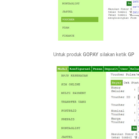
Untuk produk
GOPAY
silakan ketik
GP