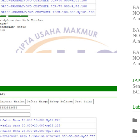
BA
NO 
A.n
BA
NO
A.n
BA
NO
A.n
JA
Sen
BCA
Lab